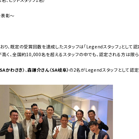
を表彰～
り、既定の受賞回数を達成したスタッフは「Legendスタッフ」として認
が高く、全国約10,000名を超えるスタッフの中でも、認定される方は
SAかわさき〉
、
森謙介さん〈SA岐阜〉
の2名がLegendスタッフとして